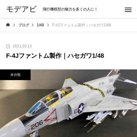
モデアビ
飛行機模型の魅力を多くの人に！
ブログ
1/48
F-4Jファントム製作｜ハセガワ1/48
2021.03.13
F-4Jファントム製作｜ハセガワ1/48
未分類